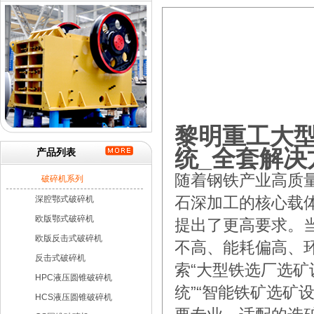
黎明重工大
统_全套解决
产品列表
随着钢铁产业高质
破碎机系列
深腔鄂式破碎机
石深加工的核心载
欧版鄂式破碎机
提出了更高要求。
欧版反击式破碎机
不高、能耗偏高、
反击式破碎机
索“大型铁选厂选矿
HPC液压圆锥破碎机
统”“智能铁矿选矿
HCS液压圆锥破碎机