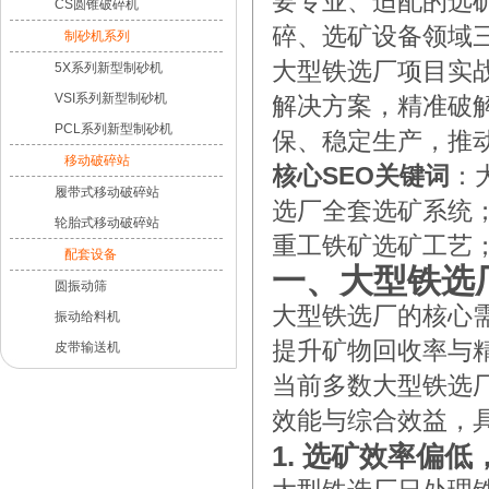
要专业、适配的选
CS圆锥破碎机
碎、选矿设备领域
制砂机系列
大型铁选厂项目实
5X系列新型制砂机
VSI系列新型制砂机
解决方案，精准破
PCL系列新型制砂机
保、稳定生产，推
移动破碎站
核心SEO关键词
：
履带式移动破碎站
选厂全套选矿系统
轮胎式移动破碎站
重工铁矿选矿工艺
配套设备
一、大型铁选
圆振动筛
大型铁选厂的核心
振动给料机
提升矿物回收率与
皮带输送机
当前多数大型铁选
效能与综合效益，
1. 选矿效率偏